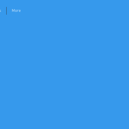
s
More