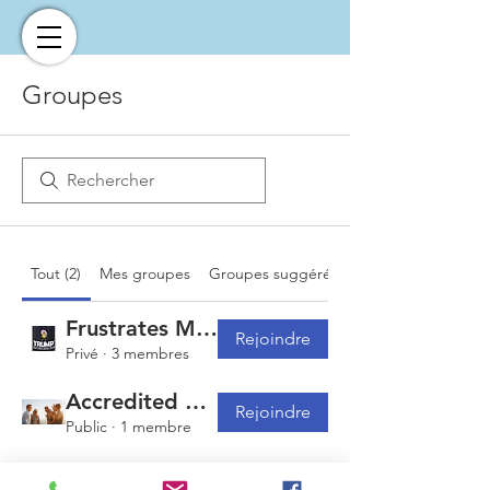
Groupes
Tout (2)
Mes groupes
Groupes suggérés
Frustrates Maximus
Rejoindre
Privé
·
3 membres
Accredited Venture Group
Rejoindre
Public
·
1 membre