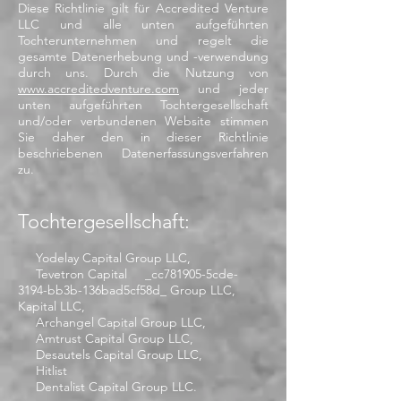
Diese Richtlinie gilt für Accredited Venture
LLC und alle unten aufgeführten
Tochterunternehmen und regelt die
gesamte Datenerhebung und -verwendung
durch uns. Durch die Nutzung von
www.accreditedventure.com
und jeder
unten aufgeführten Tochtergesellschaft
und/oder verbundenen Website stimmen
Sie daher den in dieser Richtlinie
beschriebenen Datenerfassungsverfahren
zu.
Tochtergesellschaft:
Yodelay Capital Group LLC,
Tevetron Capital _cc781905-5cde-
3194-bb3b-136bad5cf58d_ Group LLC,
Kapital LLC,
Archangel Capital Group LLC,
Amtrust Capital Group LLC,
Desautels Capital Group LLC,
Hitlist
Dentalist Capital Group LLC.