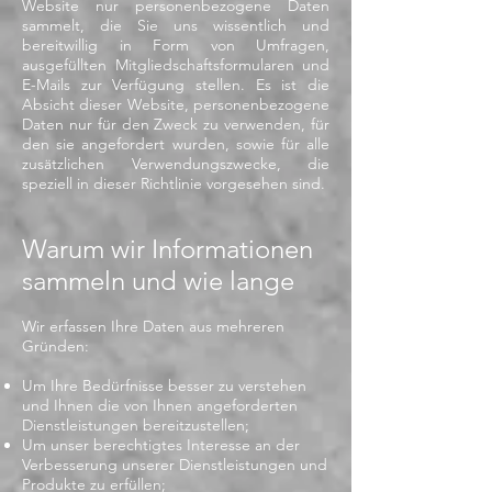
Website nur personenbezogene Daten
sammelt, die Sie uns wissentlich und
bereitwillig in Form von Umfragen,
ausgefüllten Mitgliedschaftsformularen und
E-Mails zur Verfügung stellen. Es ist die
Absicht dieser Website, personenbezogene
Daten nur für den Zweck zu verwenden, für
den sie angefordert wurden, sowie für alle
zusätzlichen Verwendungszwecke, die
speziell in dieser Richtlinie vorgesehen sind.
Warum wir Informationen
sammeln und wie lange
Wir erfassen Ihre Daten aus mehreren
Gründen:
Um Ihre Bedürfnisse besser zu verstehen
und Ihnen die von Ihnen angeforderten
Dienstleistungen bereitzustellen;
Um unser berechtigtes Interesse an der
Verbesserung unserer Dienstleistungen und
Produkte zu erfüllen;