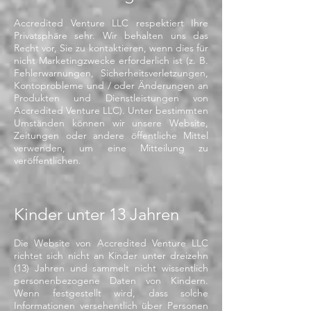
Accredited Venture LLC respektiert Ihre
Privatsphäre sehr. Wir behalten uns das
Recht vor, Sie zu kontaktieren, wenn dies für
nicht Marketingzwecke erforderlich ist (z. B.
Fehlerwarnungen, Sicherheitsverletzungen,
Kontoprobleme und / oder Änderungen an
Produkten und Dienstleistungen von
Accredited Venture LLC). Unter bestimmten
Umständen können wir unsere Website,
Zeitungen oder andere öffentliche Mittel
verwenden, um eine Mitteilung zu
veröffentlichen.
Kinder unter 13 Jahren
Die Website von Accredited Venture LLC
richtet sich nicht an Kinder unter dreizehn
(13) Jahren und sammelt nicht wissentlich
personenbezogene Daten von Kindern.
Wenn festgestellt wird, dass solche
Informationen versehentlich über Personen