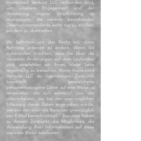
Accredited Venture LLC verbunden sind,
von unserem Engagement und der
Umsetzung unserer Verpflichtung zu
überzeugen, die meisten bestehenden
Datenschutzstandards nicht nur zu erfüllen,
sondern zu übertreffen.
Wir behalten uns das Recht vor, diese
Richtlinie jederzeit zu ändern. Wenn Sie
sicherstellen möchten, dass Sie über die
neuesten Änderungen auf dem Laufenden
sind, empfehlen wir Ihnen, diese Seite
regelmäßig zu besuchen. Wenn Accredited
Venture LLC zu irgendeinem Zeitpunkt
beschließt, gespeicherte
personenbezogene Daten auf eine Weise zu
verwenden, die sich erheblich von der
unterscheidet, die bei der ursprünglichen
Erfassung dieser Daten angegeben wurde,
werden der oder die Benutzer unverzüglich
per E-Mail benachrichtigt. Benutzer haben
zu diesem Zeitpunkt die Möglichkeit, die
Verwendung ihrer Informationen auf diese
separate Weise zuzulassen.