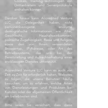
Cookies, Tracking-Technologien von
Drittanbietern und Serverprotokolle
enthalten können.
Darüber hinaus kann Accredited Venture
LLC die Gelegenheit haben, nicht
personenbezogene, anonyme
demografische Informationen wie Alter,
Geschlecht, Haushaltseinkommen,
politische Zugehörigkeit, Rasse und Religion
sowie den von Ihnen verwendeten
Browsertyp, IP-Adresse, oder Art des
Betriebssystems, das uns bei der
Bereitstellung und Aufrechterhaltung eines
erstklassigen Dienstes unterstützt.
Accredited Venture LLC kann es auch von
Zeit zu Zeit für erforderlich halten, Websites
zu folgen, die unsere Benutzer häufig
besuchen, um zu erfahren, welche Arten
von Dienstleistungen und Produkten bei
Kunden oder der allgemeinen Öffentlichkeit
am beliebtesten sind.
Bitte seien Sie versichert, dass diese