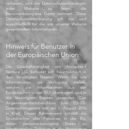
verlassen, und die Datenschutzerklärungen
jeder Website zu lesen, die
personenbezogene Daten sammelt. Diese
Datenschutzvereinbarung gilt nur und
ausschließlich für die von unserer Website
gesammelten Informationen.
Hinweis für Benutzer in
der Europäischen Union
Die Geschäftstätigkeit von Accredited
Venture LLC befindet sich hauptsächlich in
den Vereinigten Staaten. Wenn Sie uns
Informationen zur Verfügung stellen,
werden die Informationen aus der
Europäischen Union (EU) übertragen und in
die Vereinigten Staaten gesendet. (Der
Angemessenheitsbeschluss zum EU-US-
Datenschutzgesetz trat am 1. August 2016
in Kraft. Dieses Rahmenwerk schützt die
Grundrechte aller Personen in der EU,
deren personenbezogene Daten zu
kommerziellen Zwecken in die Vereinigten