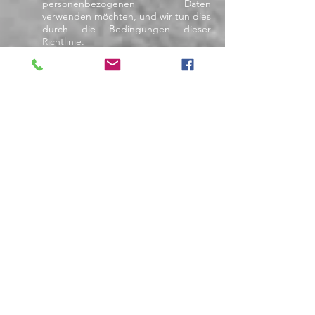
personenbezogenen Daten
verwenden möchten, und wir tun dies
durch die Bedingungen dieser
Richtlinie.
Auskunftsrecht: Dies bedeutet, dass
Sie das Recht haben, Auskunft über
die Daten zu verlangen, die wir über
Sie gespeichert haben, und dass wir
auf diese Anfragen innerhalb eines
Monats reagieren müssen. Sie
können dies tun, indem Sie eine E-
Mail an
support@honeycombworld.com
senden.
Das Recht auf Berichtigung: Dies
bedeutet, dass Sie das Recht auf
Berichtigung haben, wenn Sie
glauben, dass einige der von uns
gespeicherten Daten nicht korrekt
sind. Sie können dies tun, indem Sie
sich bei Ihrem Konto bei uns
anmelden oder uns eine E-Mail mit
Ihrer Anfrage senden.