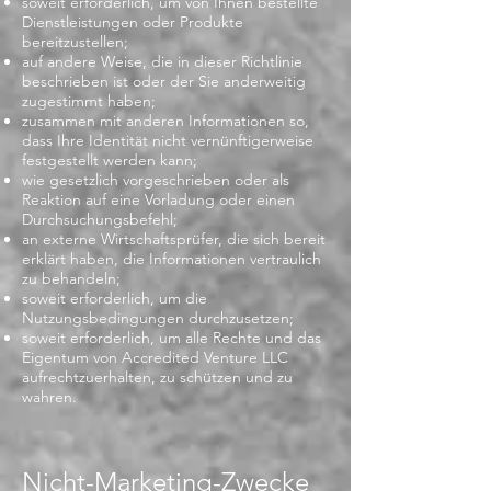
soweit erforderlich, um von Ihnen bestellte
Dienstleistungen oder Produkte
bereitzustellen;
auf andere Weise, die in dieser Richtlinie
beschrieben ist oder der Sie anderweitig
zugestimmt haben;
zusammen mit anderen Informationen so,
dass Ihre Identität nicht vernünftigerweise
festgestellt werden kann;
wie gesetzlich vorgeschrieben oder als
Reaktion auf eine Vorladung oder einen
Durchsuchungsbefehl;
an externe Wirtschaftsprüfer, die sich bereit
erklärt haben, die Informationen vertraulich
zu behandeln;
soweit erforderlich, um die
Nutzungsbedingungen durchzusetzen;
soweit erforderlich, um alle Rechte und das
Eigentum von Accredited Venture LLC
aufrechtzuerhalten, zu schützen und zu
wahren.
Nicht-Marketing-Zwecke