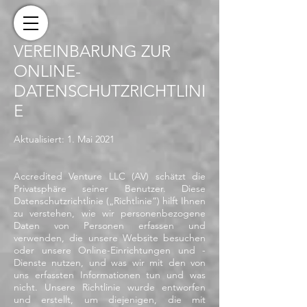
VEREINBARUNG ZUR
ONLINE-
DATENSCHUTZRICHTLINI
E
Aktualisiert: 1. Mai 2021
Accredited Venture LLC (AV) schätzt die
Privatsphäre seiner Benutzer. Diese
Datenschutzrichtlinie („Richtlinie“) hilft Ihnen
zu verstehen, wie wir personenbezogene
Daten von Personen erfassen und
verwenden, die unsere Website besuchen
oder unsere Online-Einrichtungen und -
Dienste nutzen, und was wir mit den von
uns erfassten Informationen tun und was
nicht. Unsere Richtlinie wurde entworfen
und erstellt, um diejenigen, die mit