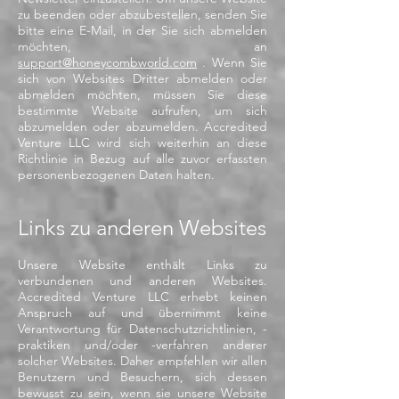
zu beenden oder abzubestellen, senden Sie
bitte eine E-Mail, in der Sie sich abmelden
möchten, an
support@honeycombworld.com
. Wenn Sie
sich von Websites Dritter abmelden oder
abmelden möchten, müssen Sie diese
bestimmte Website aufrufen, um sich
abzumelden oder abzumelden. Accredited
Venture LLC wird sich weiterhin an diese
Richtlinie in Bezug auf alle zuvor erfassten
personenbezogenen Daten halten.
Links zu anderen Websites
Unsere Website enthält Links zu
verbundenen und anderen Websites.
Accredited Venture LLC erhebt keinen
Anspruch auf und übernimmt keine
Verantwortung für Datenschutzrichtlinien, -
praktiken und/oder -verfahren anderer
solcher Websites. Daher empfehlen wir allen
Benutzern und Besuchern, sich dessen
bewusst zu sein, wenn sie unsere Website